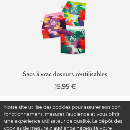
Sacs à vrac doseurs réutilisables
15,95
€
Notre site utilise des cookies pour assurer son bon
FAQ
fonctionnement, mesurer l’audience et vous offrir
Contactez-nous
une expérience utilisateur de qualité. Le dépôt des
Nos engagements
cookies de mesure d’audience nécessite votre